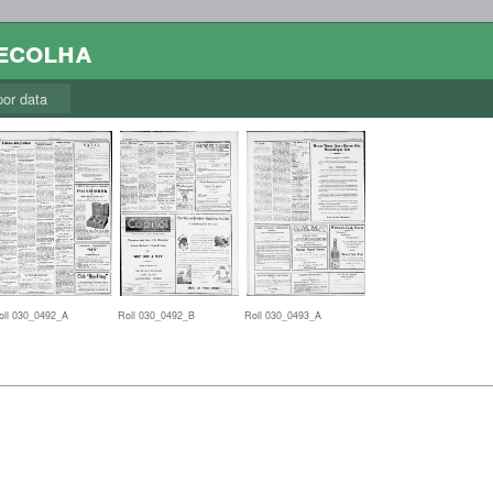
colha
r data
oll 030_0492_A
Roll 030_0492_B
Roll 030_0493_A