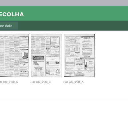
colha
r data
oll 030_0480_A
Roll 030_0480_B
Roll 030_0481_A