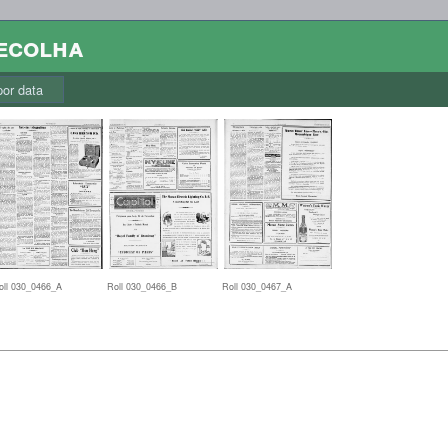
colha
r data
oll 030_0466_A
Roll 030_0466_B
Roll 030_0467_A