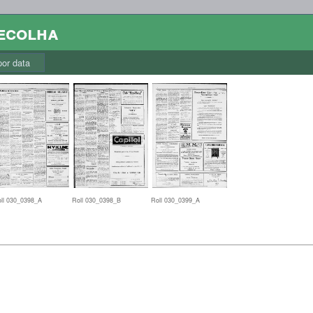
colha
r data
ll 030_0398_A
Roll 030_0398_B
Roll 030_0399_A