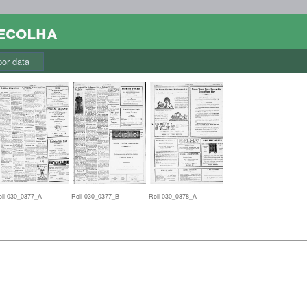
colha
r data
oll 030_0377_A
Roll 030_0377_B
Roll 030_0378_A