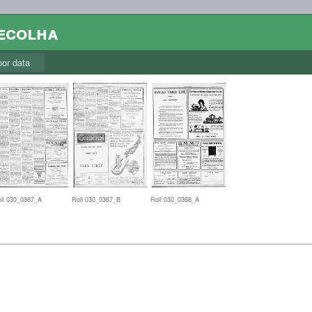
colha
r data
ll 030_0367_A
Roll 030_0367_B
Roll 030_0368_A