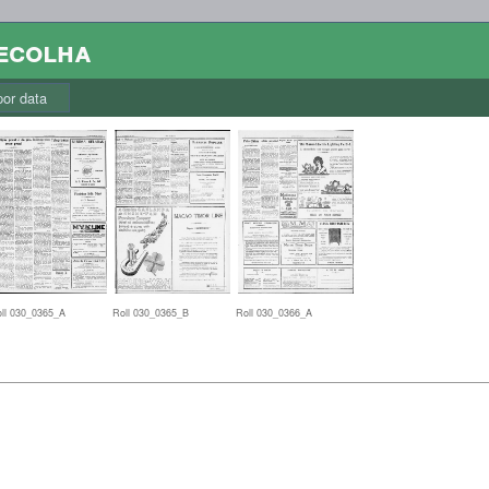
colha
r data
ll 030_0365_A
Roll 030_0365_B
Roll 030_0366_A